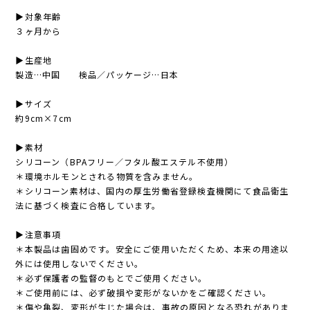
▶︎対象年齢
３ヶ月から
▶︎生産地
製造…中国 検品／パッケージ…日本
▶︎サイズ
約9cm×7cm
▶︎素材
シリコーン（BPAフリー／フタル酸エステル不使用）
＊環境ホルモンとされる物質を含みません。
＊シリコーン素材は、国内の厚生労働省登録検査機関にて食品衛生
法に基づく検査に合格しています。
▶︎注意事項
＊本製品は歯固めです。安全にご使用いただくため、本来の用途以
外には使用しないでください。
＊必ず保護者の監督のもとでご使用ください。
＊ご使用前には、必ず破損や変形がないかをご確認ください。
＊傷や亀裂、変形が生じた場合は、事故の原因となる恐れがありま