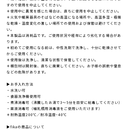
すので使用を中止してください。
＊使用中に異常を感じた場合は、直ちに使用を中止してください。
＊火気や暖房器具のそばなどの高温になる場所や、高温多湿・極端
な乾燥・温度変化の激しい場所での使用および保管は避けてくださ
い。
＊本製品は消耗品です。ご使用状況や経年により劣化する場合があ
ります。
＊初めてご使用になる前は、中性洗剤で洗浄し、十分に乾燥させて
からご使用ください。
＊使用後は洗浄し、清潔な状態で保管してください。
＊梱包材は開封後、直ちに廃棄してください。お子様の誤飲や窒息
などの危険があります。
▶︎お手入れ方法
・水洗い可
・食器洗浄機使用可
・煮沸消毒可（沸騰したお湯で3〜5分を目安に総毒してください）
・薬液消毒可（哺乳瓶用消毒液をご使用いただけます）
＊耐熱温度200℃／耐冷温度−40℃
▶︎fikaの商品について