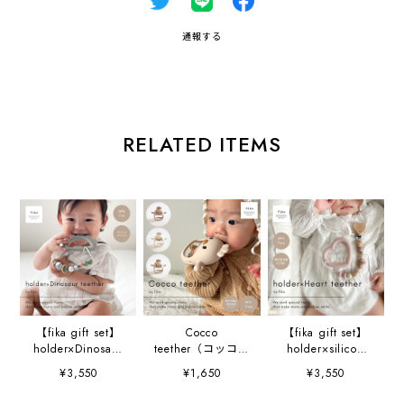
通報する
RELATED ITEMS
【fika gift set】
Cocco
【fika gift set】
holder×Dinosaur
teether（コッコテ
holder×silicon
teether (恐竜歯固
ィーザー )
teether (Heart)
¥3,550
¥1,650
¥3,550
め) set
set