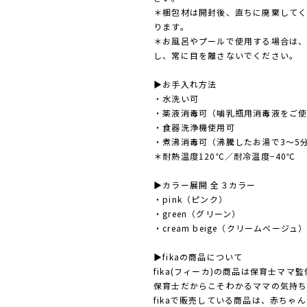
＊梱包材は開封後、直ちに廃棄して
ります。
＊お風呂やプールで使用する場合は
し、常に目を離さないでください。
▶︎お手入れ方法
・水洗い可
・薬液消毒可（哺乳瓶用消毒液をご
・食器洗浄機使用可
・煮沸消毒可（沸騰したお湯で3〜5
＊耐熱温度120℃／耐冷温度−40℃
▶︎カラー展開 全３カラー
・pink（ピンク）
・green（グリーン）
・cream beige（クリームベージュ
▶︎fikaの商品について
fika(フィーカ)の商品は保育士ママ
保育士だからこそわかるママの気持ち
fikaで販売している商品は、赤ち