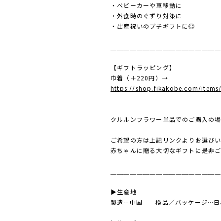
・ベビーカーや車移動に
・外食時のぐずり対策に
・出産祝いのプチギフトに◎
＿＿＿＿＿＿＿＿＿＿＿＿＿＿＿＿
【ギフトラッピング】
巾着（＋220円）→
https://shop.fikakobe.com/item
クルルンフラワー単品でのご購入の場
ご希望の方は上記リンクよりお選びい
赤ちゃんに贈る大切なギフトに是非
＿＿＿＿＿＿＿＿＿＿＿＿＿＿＿＿
▶︎生産地
製造…中国 検品／パッケージ…日