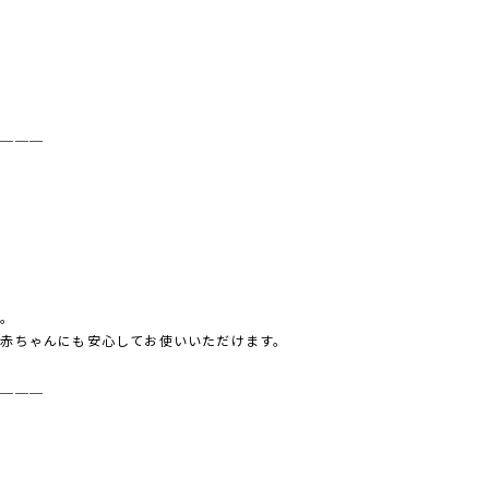
＿＿＿＿
用
み。
赤ちゃんにも安心してお使いいただけます。
＿＿＿＿