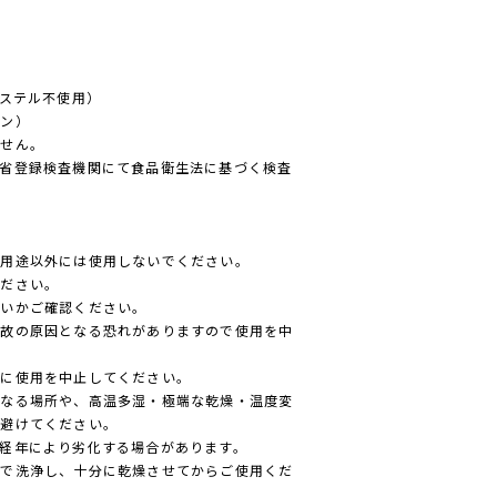
エステル不使用）
ン）
ません。
省登録検査機関にて食品衛生法に基づく検査
の用途以外には使用しないでください。
ください。
ないかご確認ください。
事故の原因となる恐れがありますので使用を中
ちに使用を中止してください。
になる場所や、高温多湿・極端な乾燥・温度変
は避けてください。
経年により劣化する場合があります。
剤で洗浄し、十分に乾燥させてからご使用くだ