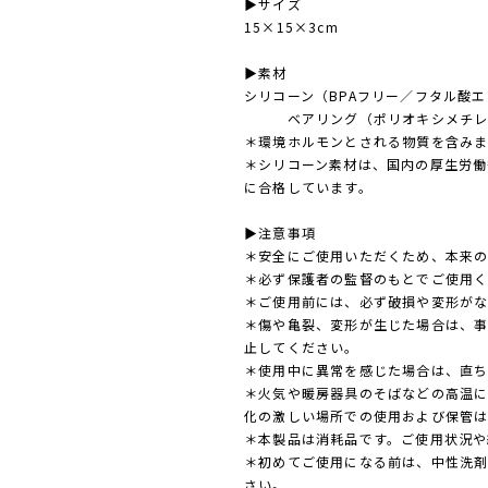
▶︎サイズ
15×15×3cm
▶︎素材
シリコーン（BPAフリー／フタル酸
ベアリング（ポリオキシメチレ
＊環境ホルモンとされる物質を含み
＊シリコーン素材は、国内の厚生労働
に合格しています。
▶︎注意事項
＊安全にご使用いただくため、本来
＊必ず保護者の監督のもとでご使用
＊ご使用前には、必ず破損や変形が
＊傷や亀裂、変形が生じた場合は、
止してください。
＊使用中に異常を感じた場合は、直
＊火気や暖房器具のそばなどの高温
化の激しい場所での使用および保管
＊本製品は消耗品です。ご使用状況や
＊初めてご使用になる前は、中性洗
さい。