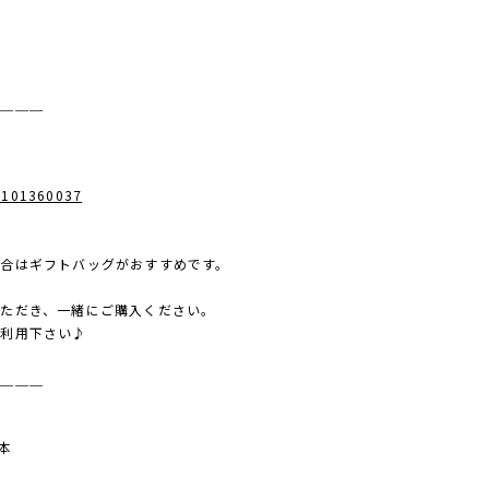
＿＿＿＿
s/101360037
合はギフトバッグがおすすめです。
ただき、一緒にご購入ください。
ご利用下さい♪
＿＿＿＿
本