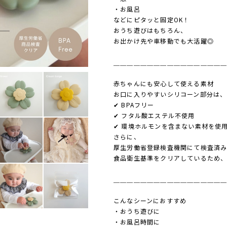
・お風呂
などにピタッと固定OK！
おうち遊びはもちろん、
お出かけ先や車移動でも大活躍◎
＿＿＿＿＿＿＿＿＿＿＿＿＿＿＿＿
赤ちゃんにも安心して使える素材
お口に入りやすいシリコーン部分は、
✔ BPAフリー
✔ フタル酸エステル不使用
✔ 環境ホルモンを含まない素材を使
さらに、
厚生労働省登録検査機関にて検査済
食品衛生基準をクリアしているため、
＿＿＿＿＿＿＿＿＿＿＿＿＿＿＿＿
こんなシーンにおすすめ
・おうち遊びに
・お風呂時間に