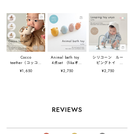
Cocco
Animal bath toy
シリコーン ルー
teether（コッコテ
4点set （fikaオリ
ピングトイ
ィーザー )
ジナル巾着付）
unyo（ウニョ）
¥1,650
¥2,750
¥2,750
REVIEWS