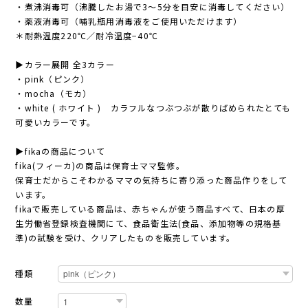
・煮沸消毒可（沸騰したお湯で3〜5分を目安に消毒してください）
・薬液消毒可（哺乳瓶用消毒液をご使用いただけます）
＊耐熱温度220℃／耐冷温度−40℃
▶︎カラー展開 全3カラー
・pink（ピンク）
・mocha（モカ）
・white ( ホワイト ) カラフルなつぶつぶが散りばめられたとても
可愛いカラーです。
▶︎fikaの商品について
fika(フィーカ)の商品は保育士ママ監修。
保育士だからこそわかるママの気持ちに寄り添った商品作りをして
います。
fikaで販売している商品は、赤ちゃんが使う商品すべて、日本の厚
生労働省登録検査機関にて、食品衛生法(食品、添加物等の規格基
準)の試験を受け、クリアしたものを販売しています。
種類
数量