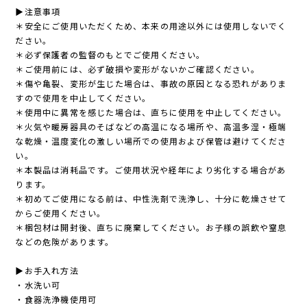
▶︎注意事項
＊安全にご使用いただくため、本来の用途以外には使用しないでく
ださい。
＊必ず保護者の監督のもとでご使用ください。
＊ご使用前には、必ず破損や変形がないかご確認ください。
＊傷や亀裂、変形が生じた場合は、事故の原因となる恐れがありま
すので使用を中止してください。
＊使用中に異常を感じた場合は、直ちに使用を中止してください。
＊火気や暖房器具のそばなどの高温になる場所や、高温多湿・極端
な乾燥・温度変化の激しい場所での使用および保管は避けてくださ
い。
＊本製品は消耗品です。ご使用状況や経年により劣化する場合があ
ります。
＊初めてご使用になる前は、中性洗剤で洗浄し、十分に乾燥させて
からご使用ください。
＊梱包材は開封後、直ちに廃棄してください。お子様の誤飲や窒息
などの危険があります。
▶︎お手入れ方法
・水洗い可
・食器洗浄機使用可