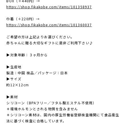
BOX（＋440円）→
https://shop.fikakobe.com/items/101358937
巾着（＋220円）→
https://shop.fikakobe.com/items/101360037
ご希望の方は上記よりお選びください。
赤ちゃんに贈る大切なギフトに是非ご利用下さい♪
▶︎対象年齢：３ヶ月から
▶︎生産地
製造：中国 検品／パッケージ：日本
▶︎サイズ
約12×12cm
▶︎素材
シリコーン（BPAフリー／フタル酸エステル不使用）
＊環境ホルモンとされる物質を含みません
＊シリコーン素材は、国内の厚生労働省登録検査機関にて食品衛生
法に基づく検査に合格しています。